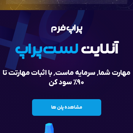
پراپ فرم
آنلاین
لست پراپ
مهارت شما٬ سرمایه ماست٬ با اثبات مهارتت تا
۹۰٪ سود کن
مشاهده پلن ها